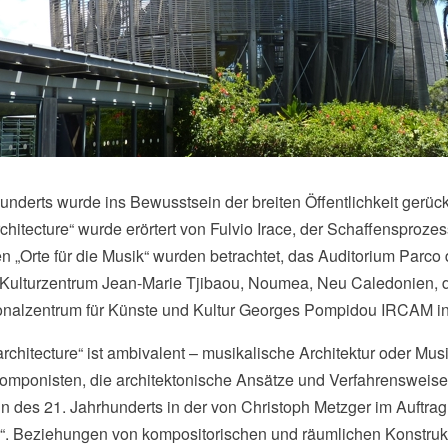
nderts wurde ins Bewusstsein der breiten Öffentlichkeit gerüc
itecture“ wurde erörtert von Fulvio Irace, der Schaffensprozes
ben „Orte für die Musik“ wurden betrachtet, das Auditorium Parc
s Kulturzentrum Jean-Marie Tjibaou, Noumea, Neu Caledonien, 
tionalzentrum für Künste und Kultur Georges Pompidou IRCAM in
chitecture“ ist ambivalent – musikalische Architektur oder Musik
 Komponisten, die architektonische Ansätze und Verfahrensweis
n des 21. Jahrhunderts in der von Christoph Metzger im Auftrag
r“. Beziehungen von kompositorischen und räumlichen Konstr