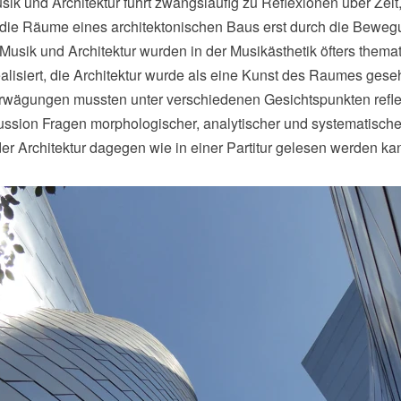
k und Architektur führt zwangsläufig zu Reflexionen über Zei
und die Räume eines architektonischen Baus erst durch die Beweg
 und Architektur wurden in der Musikästhetik öfters thematis
f realisiert, die Architektur wurde als eine Kunst des Raumes ge
Erwägungen mussten unter verschiedenen Gesichtspunkten reflek
ussion Fragen morphologischer, analytischer und systematischer 
r Architektur dagegen wie in einer Partitur gelesen werden ka