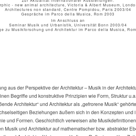
Zur Aktualität internationaler Ausstellungen:
phic - new animal architecture, Victoria & Albert Museum, Lond
Architectures non standard, Centre Pompidou, Paris 2003/04
Gespräche im Parco della Musica, Rom 2003
Im Anschluss an
Seminar Musik und Urbanistik, Universität Bonn 2003/04
ge zu Musikforschung und Architektur im Parco della Musica, Ro
ng aus der Perspektive der Architektur – Musik in der Architektu
nen Begriffe und konstruktive Prinzipien wie Form, Struktur u.a.
ende Architektur“ und Architektur als „gefrorene Musik“ gehör
chselseitigen Beziehungen äußern sich in den Konzepten und in
e und Formen. Geschichtlich verweisen alte Musikdefinitionen 
 Musik und Architektur auf mathematischer bzw. abstrakter Eb