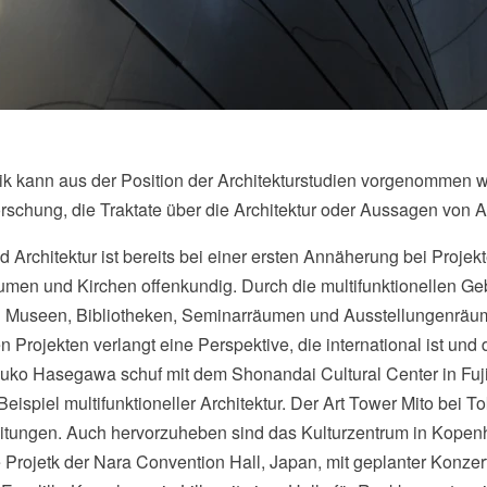
ik kann aus der Position der Architekturstudien vorgenommen w
orschung, die Traktate über die Architektur oder Aussagen von Ar
Architektur ist bereits bei einer ersten Annäherung bei Projek
men und Kirchen offenkundig. Durch die multifunktionellen Gebä
eben Museen, Bibliotheken, Seminarräumen und Ausstellungenrä
 Projekten verlangt eine Perspektive, die international ist und 
Itsuko Hasegawa schuf mit dem Shonandai Cultural Center in Fu
iel multifunktioneller Architektur. Der Art Tower Mito bei Tok
chreitungen. Auch hervorzuheben sind das Kulturzentrum in Kop
Projetk der Nara Convention Hall, Japan, mit geplanter Konze